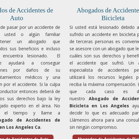
Contáctanos hoy mismo para una
os de Accidentes de
Abogados de Accidente
consulta gratuita. No enfrentes esta
Auto
Bicicleta
situación solo. Estamos aquí para
ayudarte a conseguir la justicia y
e pasar por un accidente de
Si usted está lesionado debido 
compensación que te
 usted o algún familiar
sufrido un accidente en bicicleta 
corresponden.
á tener un abogado que
de terceras personas es conveni
dos sus beneficios e incluso
se asesore con un abogado que le
encuentra lesionado. El
cuáles son sus derechos y benefi
e ayudará a conseguir
el accidente que sufrió. Un 
iones por daños de su
especialista de accidentes pe
ratamientos médicos y una
utilizará los recursos legales 
 por el accidente. Si la culpa
reciba la máxima compensación. 
conductor entonces deberá de
que cada caso es dife
os sus derechos bajo la ley
nuestro
Abogado de Accide
ado experto en el área. No
Bicicleta en Los Angeles
ayu
r el tiempo y llame a
decidir lo que es adecuado par
ogado de Accidentes de
Llámenos ahora para una consult
en Los Angeles Ca
.
sin ningún compromiso.