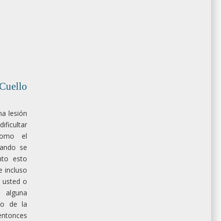
Cuello
na lesión
ificultar
 como el
uando se
nto esto
e incluso
i usted o
o alguna
do de la
 entonces