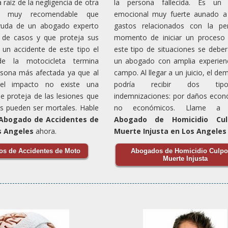
 raíz de la negligencia de otra
la persona fallecida. Es un 
s muy recomendable que
emocional muy fuerte aunado a
yuda de un abogado experto
gastos relacionados con la per
 de casos y que proteja sus
momento de iniciar un proceso 
 un accidente de este tipo el
este tipo de situaciones se debe
de la motocicleta termina
un abogado con amplia experienc
rsona más afectada ya que al
campo. Al llegar a un juicio, el d
l impacto no existe una
podría recibir dos ti
ue proteja de las lesiones que
indemnizaciones: por daños econ
 pueden ser mortales. Hable
no económicos. Llame a n
Abogado de Accidentes de
Abogado de Homicidio Cul
s Angeles
ahora.
Muerte Injusta en Los Angeles
s de Accidentes de Moto
Abogados de Homicidio Culpo
Muerte Injusta