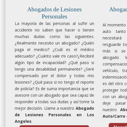
Contáctanos hoy mismo para una
Abogados de Lesiones
Abogad
consulta gratuita y descubre cómo
Personales
podemos ayudarte a obtener la
compensación por accidente de
La mayoría de las personas al sufrir un
Al momento d
bicicleta que te corresponde.
accidente no saben que hacer o tienen
auto tanto
muchas dudas como las siguientes:
necesitar
¿Realmente necesito un abogado? ¿Quién
resguarde to
paga el medico? ¿Cuál es el médico
más si se 
adecuado? ¿Cuánto vale mi caso?¿Recibiré
abogado l
algún tipo de incapacidad? ¿Qué paso si
compensac
tengo una desabilidad permanente? ¿Seré
vehículo, t
compensado por el dolor y todas mis
indemnización
lesiones? ¿Qué pasa si no tengo el reporte
es del otro 
de policía? Es de suma importancia que se
proteger tod
asesore con un abogado que sea capaz de
con un abog
responder a todas sus dudas y así tome la
deje pasa
mejor decisión. Llame a nuestro
Abogado
nuestro
Ab
de Lesiones Personales en Los
Auto/Carro 
Angeles
.