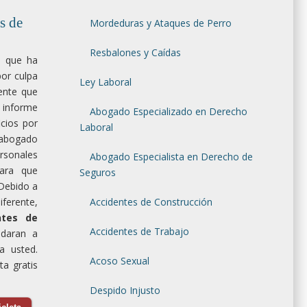
s de
Mordeduras y Ataques de Perro
Resbalones y Caídas
a que ha
por culpa
Ley Laboral
ente que
 informe
Abogado Especializado en Derecho
cios por
Laboral
abogado
rsonales
Abogado Especialista en Derecho de
para que
Seguros
Debido a
rente,
Accidentes de Construcción
ntes de
Accidentes de Trabajo
daran a
a usted.
Acoso Sexual
a gratis
Despido Injusto