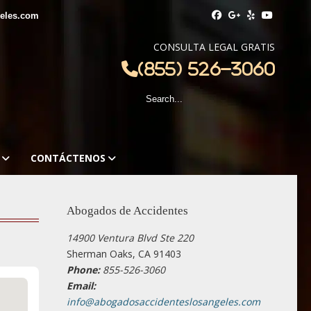
eles.com
CONSULTA LEGAL GRATIS
(855) 526-3060
CONTÁCTENOS
Abogados de Accidentes
14900 Ventura Blvd Ste 220
Sherman Oaks, CA 91403
Phone:
855-526-3060
Email:
info@abogadosaccidenteslosangeles.com