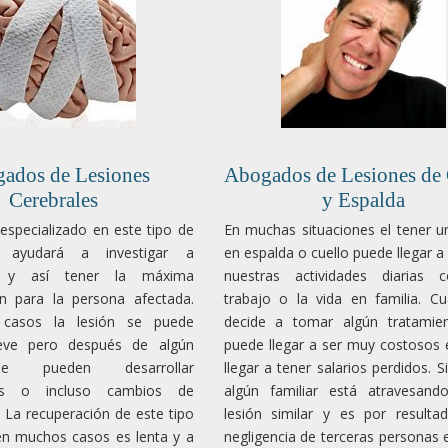
ados de Lesiones
Abogados de Lesiones de 
Cerebrales
y Espalda
specializado en este tipo de
En muchas situaciones el tener u
e ayudará a investigar a
en espalda o cuello puede llegar a d
d y así tener la máxima
nuestras actividades diarias
n para la persona afectada.
trabajo o la vida en familia. C
 casos la lesión se puede
decide a tomar algún tratamie
leve pero después de algún
puede llegar a ser muy costosos 
e pueden desarrollar
llegar a tener salarios perdidos. S
des o incluso cambios de
algún familiar está atravesand
. La recuperación de este tipo
lesión similar y es por resulta
en muchos casos es lenta y a
negligencia de terceras personas