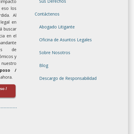
Sus Derechos
impacto
 eso los
Contáctenos
dida. Al
legal en
Abogado Litigante
rá buscar
ia en el
Oficina de Asuntos Legales
emandante
pos de
Sobre Nosotros
ómicos y
uestro
Blog
poso /
ahora.
Descargo de Responsabilidad
so /