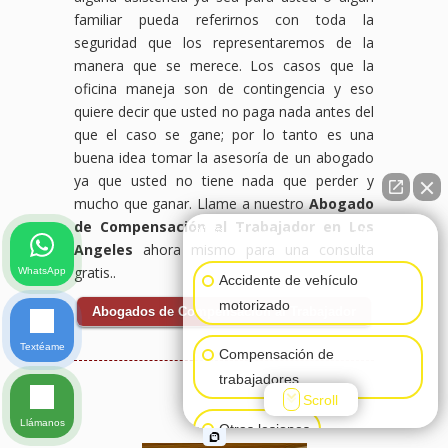
familiar pueda referirnos con toda la
seguridad que los representaremos de la
manera que se merece. Los casos que la
oficina maneja son de contingencia y eso
quiere decir que usted no paga nada antes del
que el caso se gane; por lo tanto es una
buena idea tomar la asesoría de un abogado
ya que usted no tiene nada que perder y
mucho que ganar. Llame a nuestro
Abogado
de Compensación al Trabajador en Los
👋🏼¿Cómo puedo ayudarte?
Angeles
ahora mismo para una consulta
gratis..
WhatsApp
Accidente de vehículo
motorizado
Abogados de Compensación al Trabajador
Textéame
Compensación de
trabajadores
Scroll
Llámanos
Otras lesiones