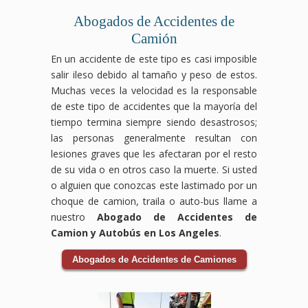
por
que
Abogados de Accidentes de
accidente
te
de
corresponden.
Camión
bicicleta
En un accidente de este tipo es casi imposible
que
salir ileso debido al tamaño y peso de estos.
te
corresponde.
Muchas veces la velocidad es la responsable
de este tipo de accidentes que la mayoría del
tiempo termina siempre siendo desastrosos;
las personas generalmente resultan con
lesiones graves que les afectaran por el resto
de su vida o en otros caso la muerte. Si usted
o alguien que conozcas este lastimado por un
choque de camion, traila o auto-bus llame a
nuestro
Abogado de Accidentes de
Camion y Autobús en Los Angeles
.
Abogados de Accidentes de Camiones