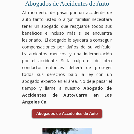
ocasionados
ser
accidentes
ocurrir
pero
en
Abogados de Accidentes de Auto
por
devastadores,
laborales
por
no
compensación
Al momento de pasar por un accidente de
el
pero
pueden
condiciones
tienes
laboral
auto tanto usted o algún familiar necesitará
accidente.
no
ocurrir
inseguras,
que
luchará
Los
tienes
en
como
enfrentarlos
para
tener un abogado que resguarde todos sus
accidentes
que
cualquier
suelos
solo.
que
beneficios e incluso más si se encuentra
de
enfrentarlo
industria
resbaladizos,
Nuestro
tus
lesionado. El abogado le ayudará a conseguir
bicicleta
solo.
y a
falta
equipo
derechos
compensaciones por daños de su vehículo,
pueden
Nuestro
menudo
de
de
sean
tratamientos médicos y una indemnización
ocurrir
equipo
dejan
mantenimiento
abogados
respetados
debido
de
a
o
especializados
y
por el accidente. Si la culpa es del otro
a la
abogados
los
negligencia
en
recibas
conductor entonces deberá de proteger
negligencia
expertos
trabajadores
por
accidentes
el
todos sus derechos bajo la ley con un
de
en
enfrentando
parte
de
apoyo
abogado experto en el área. No deje pasar el
conductores
accidentes
dificultades
del
tránsito
necesario
o
de
físicas
personal.
te
durante
tiempo y llame a nuestro
Abogado de
condiciones
tránsito
y
Nuestro
guiará
tu
Accidentes de Auto/Carro en Los
inseguras
se
económicas.
equipo
a
recuperación.
Angeles Ca
.
en
encargará
Nuestro
de
través
Las
la
de
equipo
abogados
del
aseguradoras
Abogados de Accidentes de Auto
vía,
todo
de
especializados
proceso
pueden
y
el
abogados
en
legal
intentar
las
proceso
expertos
responsabilidad
y se
reducir
consecuencias
legal,
en
por
encargará
o