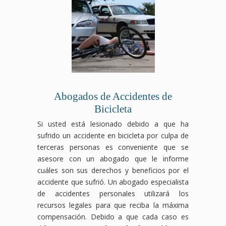
pueden
desde
derecho
locales
de
negar
ser
el
laboral
luchará
negociar
tus
graves.
reclamo
luchará
para
con
beneficios,
Nuestro
hasta
para
que
las
pero
equipo
la
que
los
aseguradoras
nosotros
de
negociación
obtengas
responsables
para
nos
abogados
con
la
asuman
obtener
encargamos
especializados
las
compensación
la
el
de
en
aseguradoras,
por
compensación
mejor
proteger
accidentes
asegurándonos
accidente
que
resultado
tus
Abogados de Accidentes de
de
de
laboral
te
posible
intereses.
Bicicleta
tránsito
que
que
corresponde
para
Contáctanos
luchará
obtengas
mereces,
por
tu
hoy
Si usted está lesionado debido a que ha
para
el
asegurándonos
tu
caso.
para
sufrido un accidente en bicicleta por culpa de
que
máximo
de
accidente.
Contáctanos
una
terceras personas es conveniente que se
recibas
beneficio
que
Contáctanos
hoy
consulta
asesore con un abogado que le informe
el
posible.
tus
hoy
mismo
gratuita
cuáles son sus derechos y beneficios por el
apoyo
Contáctanos
derechos
mismo
para
y
financiero
hoy
como
para
una
deja
accidente que sufrió. Un abogado especialista
y
para
trabajador
una
consulta
que
de accidentes personales utilizará los
legal
una
estén
consulta
gratuita
te
recursos legales para que reciba la máxima
que
consulta
protegidos
gratuita
y
ayudemos
compensación. Debido a que cada caso es
mereces,
gratuita
en
y
deja
a