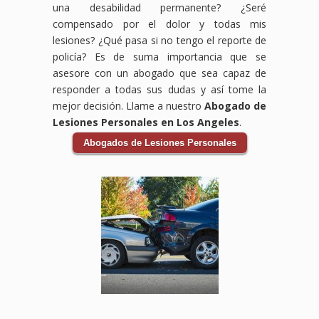
una desabilidad permanente? ¿Seré
Lynwood,
ayudarte
aquí
daños
perdidos,
laboral.
compensado por el dolor y todas mis
Downey,
a
para
por
daños
Sabemos
lesiones? ¿Qué pasa si no tengo el reporte de
CA,
obtener
proteger
tus
al
que
estamos
la
tus
lesiones,
vehículo
enfrentar
policía? Es de suma importancia que se
comprometidos
compensación
derechos
incluyendo
y
un
asesore con un abogado que sea capaz de
a
que
y
gastos
cualquier
accidente
responder a todas sus dudas y así tome la
ayudarte
mereces
ayudarte
médicos,
otra
en
mejor decisión. Llame a nuestro
Abogado de
a
por
a
pérdida
pérdida
el
Lesiones Personales en Los Angeles
.
obtener
tus
obtener
de
relacionada
trabajo
la
lesiones,
el
ingresos
con
puede
Abogados de Lesiones Personales
compensación
gastos
apoyo
y
el
ser
que
médicos,
financiero
cualquier
accidente.
abrumador,
necesitas
salarios
que
otro
Los
pero
para
perdidos
necesitas
perjuicio
accidentes
no
cubrir
y
para
que
de
tienes
gastos
daños
cubrir
hayas
auto
que
médicos,
a tu
gastos
sufrido.
pueden
hacerlo
pérdida
vehículo.
médicos,
Los
ser
solo.
de
Los
salarios
accidentes
traumáticos
Nuestro
ingresos,
accidentes
perdidos
en
y
equipo
y
de
y
centros
tener
de
otros
auto
más.
comerciales
consecuencias
abogados
daños
pueden
Los
pueden
duraderas,
especializados