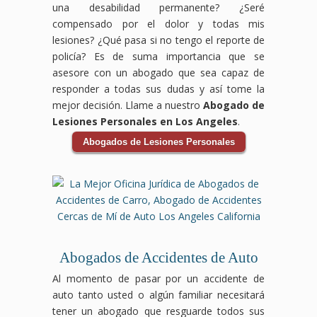
una desabilidad permanente? ¿Seré
Lynwood,
ayudarte
aquí
daños
perdidos,
laboral.
compensado por el dolor y todas mis
Downey,
a
para
por
daños
Sabemos
lesiones? ¿Qué pasa si no tengo el reporte de
CA,
obtener
proteger
tus
al
que
estamos
la
tus
lesiones,
vehículo
enfrentar
policía? Es de suma importancia que se
comprometidos
compensación
derechos
incluyendo
y
un
asesore con un abogado que sea capaz de
a
que
y
gastos
cualquier
accidente
responder a todas sus dudas y así tome la
ayudarte
mereces
ayudarte
médicos,
otra
en
mejor decisión. Llame a nuestro
Abogado de
a
por
a
pérdida
pérdida
el
Lesiones Personales en Los Angeles
.
obtener
tus
obtener
de
relacionada
trabajo
la
lesiones,
el
ingresos
con
puede
Abogados de Lesiones Personales
compensación
gastos
apoyo
y
el
ser
que
médicos,
financiero
cualquier
accidente.
abrumador,
necesitas
salarios
que
otro
Los
pero
para
perdidos
necesitas
perjuicio
accidentes
no
cubrir
y
para
que
de
tienes
gastos
daños
cubrir
hayas
auto
que
médicos,
a tu
gastos
sufrido.
pueden
hacerlo
pérdida
vehículo.
médicos,
Los
ser
solo.
Abogados de Accidentes de Auto
de
Los
salarios
accidentes
traumáticos
Nuestro
ingresos,
accidentes
perdidos
en
y
equipo
Al momento de pasar por un accidente de
y
de
y
centros
tener
de
auto tanto usted o algún familiar necesitará
otros
auto
más.
comerciales
consecuencias
abogados
daños
pueden
Los
pueden
duraderas,
especializados
tener un abogado que resguarde todos sus