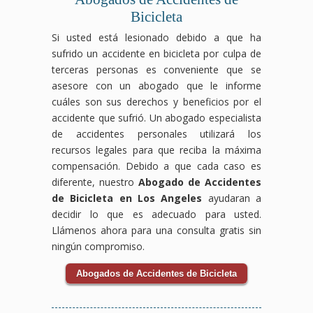
pueden
desde
derecho
locales
de
negar
Bicicleta
ser
el
laboral
luchará
negociar
tus
Si usted está lesionado debido a que ha
graves.
reclamo
luchará
para
con
beneficios,
Nuestro
hasta
para
que
las
pero
sufrido un accidente en bicicleta por culpa de
equipo
la
que
los
aseguradoras
nosotros
terceras personas es conveniente que se
de
negociación
obtengas
responsables
para
nos
asesore con un abogado que le informe
abogados
con
la
asuman
obtener
encargamos
cuáles son sus derechos y beneficios por el
especializados
las
compensación
la
el
de
accidente que sufrió. Un abogado especialista
en
aseguradoras,
por
compensación
mejor
proteger
accidentes
asegurándonos
accidente
que
resultado
tus
de accidentes personales utilizará los
de
de
laboral
te
posible
intereses.
recursos legales para que reciba la máxima
tránsito
que
que
corresponde
para
Contáctanos
compensación. Debido a que cada caso es
luchará
obtengas
mereces,
por
tu
hoy
diferente, nuestro
Abogado de Accidentes
para
el
asegurándonos
tu
caso.
para
que
máximo
de
accidente.
Contáctanos
una
de Bicicleta en Los Angeles
ayudaran a
recibas
beneficio
que
Contáctanos
hoy
consulta
decidir lo que es adecuado para usted.
el
posible.
tus
hoy
mismo
gratuita
Llámenos ahora para una consulta gratis sin
apoyo
Contáctanos
derechos
mismo
para
y
ningún compromiso.
financiero
hoy
como
para
una
deja
y
para
trabajador
una
consulta
que
Abogados de Accidentes de Bicicleta
legal
una
estén
consulta
gratuita
te
que
consulta
protegidos
gratuita
y
ayudemos
mereces,
gratuita
en
y
deja
a