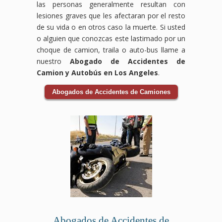
las personas generalmente resultan con
por
que
lesiones graves que les afectaran por el resto
accidente
te
de
corresponden.
de su vida o en otros caso la muerte. Si usted
bicicleta
o alguien que conozcas este lastimado por un
que
choque de camion, traila o auto-bus llame a
te
nuestro
Abogado de Accidentes de
corresponde.
Camion y Autobús en Los Angeles
.
Abogados de Accidentes de Camiones
Abogados de Accidentes de