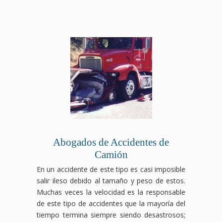
asegurándonos
y
todo
descubre
que
conseguir
de
descubre
momento.
cómo
luchemos
la
que
cómo
Contáctanos
podemos
por
compensación
no
podemos
hoy
ayudarte
la
por
enfrentes
ayudarte
mismo
a
justicia
accidente
esta
a
para
obtener
y
laboral
situación
luchar
una
la
compensación
que
solo.
por
consulta
compensación
que
mereces.
Contáctanos
la
gratuita.
por
mereces
hoy
justicia
No
accidente
tras
mismo
y la
enfrentes
en
tu
para
compensación
esta
un
accidente
una
que
situación
centro
automovilístico.
consulta
mereces.
solo.
comercial
gratuita
Estamos
que
Abogados de Accidentes de
y
aquí
mereces.
Camión
descubre
para
cómo
ayudarte
En un accidente de este tipo es casi imposible
podemos
a
salir ileso debido al tamaño y peso de estos.
ayudarte
conseguir
a
la
Muchas veces la velocidad es la responsable
obtener
justicia
de este tipo de accidentes que la mayoría del
la
y
tiempo termina siempre siendo desastrosos;
compensación
compensación