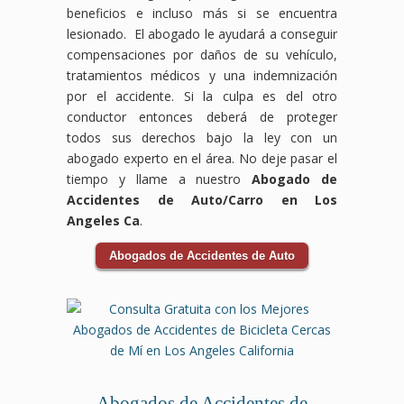
ocasionados
ser
accidentes
ocurrir
pero
en
beneficios e incluso más si se encuentra
por
devastadores,
laborales
por
no
compensación
lesionado. El abogado le ayudará a conseguir
el
pero
pueden
condiciones
tienes
laboral
compensaciones por daños de su vehículo,
accidente.
no
ocurrir
inseguras,
que
luchará
tratamientos médicos y una indemnización
Los
tienes
en
como
enfrentarlos
para
accidentes
que
cualquier
suelos
solo.
que
por el accidente. Si la culpa es del otro
de
enfrentarlo
industria
resbaladizos,
Nuestro
tus
conductor entonces deberá de proteger
bicicleta
solo.
y a
falta
equipo
derechos
todos sus derechos bajo la ley con un
pueden
Nuestro
menudo
de
de
sean
abogado experto en el área. No deje pasar el
ocurrir
equipo
dejan
mantenimiento
abogados
respetados
tiempo y llame a nuestro
Abogado de
debido
de
a
o
especializados
y
a la
abogados
los
negligencia
en
recibas
Accidentes de Auto/Carro en Los
negligencia
expertos
trabajadores
por
accidentes
el
Angeles Ca
.
de
en
enfrentando
parte
de
apoyo
conductores
accidentes
dificultades
del
tránsito
necesario
Abogados de Accidentes de Auto
o
de
físicas
personal.
te
durante
condiciones
tránsito
y
Nuestro
guiará
tu
inseguras
se
económicas.
equipo
a
recuperación.
en
encargará
Nuestro
de
través
Las
la
de
equipo
abogados
del
aseguradoras
vía,
todo
de
especializados
proceso
pueden
y
el
abogados
en
legal
intentar
las
proceso
expertos
responsabilidad
y se
reducir
Abogados de Accidentes de
consecuencias
legal,
en
por
encargará
o