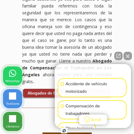
familiar pueda referirnos con toda la
seguridad que los representaremos de la
manera que se merece. Los casos que la
oficina maneja son de contingencia y eso
quiere decir que usted no paga nada antes del
que el caso se gane; por lo tanto es una
buena idea tomar la asesoría de un abogado
ya que usted no tiene nada que perder y
mucho que ganar. Llame a nuestro
Abogado
de Compensación al Trabajador en Los
👋🏼¿Cómo puedo ayudarte?
Angeles
ahora mismo para una consulta
gratis..
WhatsApp
Accidente de vehículo
motorizado
Abogados de Compensación al Trabajador
Textéame
Compensación de
trabajadores
Scroll
Llámanos
Otras lesiones