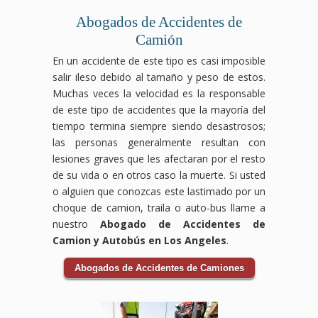
por
que
Abogados de Accidentes de
accidente
te
de
corresponden.
Camión
bicicleta
En un accidente de este tipo es casi imposible
que
salir ileso debido al tamaño y peso de estos.
te
corresponde.
Muchas veces la velocidad es la responsable
de este tipo de accidentes que la mayoría del
tiempo termina siempre siendo desastrosos;
las personas generalmente resultan con
lesiones graves que les afectaran por el resto
de su vida o en otros caso la muerte. Si usted
o alguien que conozcas este lastimado por un
choque de camion, traila o auto-bus llame a
nuestro
Abogado de Accidentes de
Camion y Autobús en Los Angeles
.
Abogados de Accidentes de Camiones