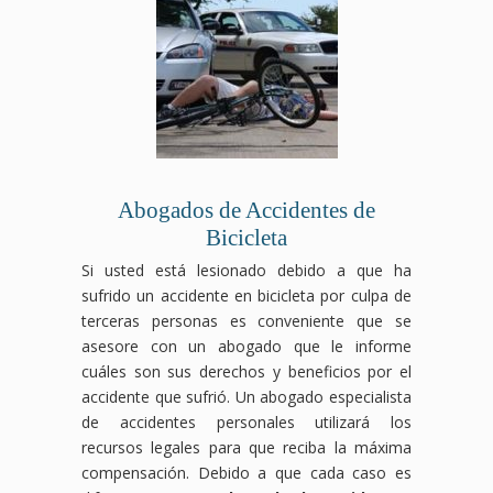
pueden
desde
derecho
locales
de
negar
ser
el
laboral
luchará
negociar
tus
graves.
reclamo
luchará
para
con
beneficios,
Nuestro
hasta
para
que
las
pero
equipo
la
que
los
aseguradoras
nosotros
de
negociación
obtengas
responsables
para
nos
abogados
con
la
asuman
obtener
encargamos
especializados
las
compensación
la
el
de
en
aseguradoras,
por
compensación
mejor
proteger
accidentes
asegurándonos
accidente
que
resultado
tus
Abogados de Accidentes de
de
de
laboral
te
posible
intereses.
Bicicleta
tránsito
que
que
corresponde
para
Contáctanos
luchará
obtengas
mereces,
por
tu
hoy
Si usted está lesionado debido a que ha
para
el
asegurándonos
tu
caso.
para
sufrido un accidente en bicicleta por culpa de
que
máximo
de
accidente.
Contáctanos
una
terceras personas es conveniente que se
recibas
beneficio
que
Contáctanos
hoy
consulta
asesore con un abogado que le informe
el
posible.
tus
hoy
mismo
gratuita
cuáles son sus derechos y beneficios por el
apoyo
Contáctanos
derechos
mismo
para
y
financiero
hoy
como
para
una
deja
accidente que sufrió. Un abogado especialista
y
para
trabajador
una
consulta
que
de accidentes personales utilizará los
legal
una
estén
consulta
gratuita
te
recursos legales para que reciba la máxima
que
consulta
protegidos
gratuita
y
ayudemos
compensación. Debido a que cada caso es
mereces,
gratuita
en
y
deja
a