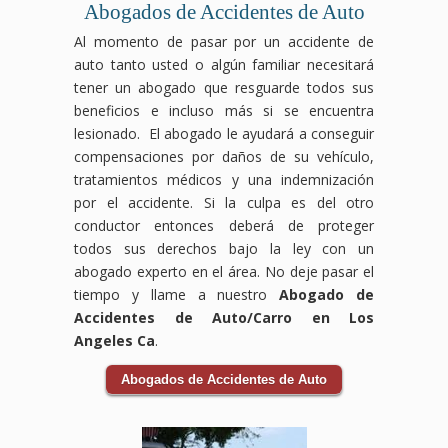
ocasionados
ser
accidentes
ocurrir
pero
en
Abogados de Accidentes de Auto
por
devastadores,
laborales
por
no
compensación
Al momento de pasar por un accidente de
el
pero
pueden
condiciones
tienes
laboral
auto tanto usted o algún familiar necesitará
accidente.
no
ocurrir
inseguras,
que
luchará
Los
tienes
en
como
enfrentarlos
para
tener un abogado que resguarde todos sus
accidentes
que
cualquier
suelos
solo.
que
beneficios e incluso más si se encuentra
de
enfrentarlo
industria
resbaladizos,
Nuestro
tus
lesionado. El abogado le ayudará a conseguir
bicicleta
solo.
y a
falta
equipo
derechos
compensaciones por daños de su vehículo,
pueden
Nuestro
menudo
de
de
sean
tratamientos médicos y una indemnización
ocurrir
equipo
dejan
mantenimiento
abogados
respetados
debido
de
a
o
especializados
y
por el accidente. Si la culpa es del otro
a la
abogados
los
negligencia
en
recibas
conductor entonces deberá de proteger
negligencia
expertos
trabajadores
por
accidentes
el
todos sus derechos bajo la ley con un
de
en
enfrentando
parte
de
apoyo
abogado experto en el área. No deje pasar el
conductores
accidentes
dificultades
del
tránsito
necesario
o
de
físicas
personal.
te
durante
tiempo y llame a nuestro
Abogado de
condiciones
tránsito
y
Nuestro
guiará
tu
Accidentes de Auto/Carro en Los
inseguras
se
económicas.
equipo
a
recuperación.
Angeles Ca
.
en
encargará
Nuestro
de
través
Las
la
de
equipo
abogados
del
aseguradoras
Abogados de Accidentes de Auto
vía,
todo
de
especializados
proceso
pueden
y
el
abogados
en
legal
intentar
las
proceso
expertos
responsabilidad
y se
reducir
consecuencias
legal,
en
por
encargará
o