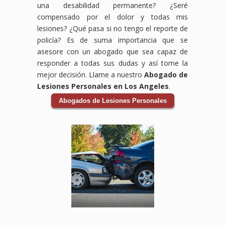
una desabilidad permanente? ¿Seré
Lynwood,
ayudarte
aquí
daños
perdidos,
laboral.
compensado por el dolor y todas mis
Downey,
a
para
por
daños
Sabemos
lesiones? ¿Qué pasa si no tengo el reporte de
CA,
obtener
proteger
tus
al
que
estamos
la
tus
lesiones,
vehículo
enfrentar
policía? Es de suma importancia que se
comprometidos
compensación
derechos
incluyendo
y
un
asesore con un abogado que sea capaz de
a
que
y
gastos
cualquier
accidente
responder a todas sus dudas y así tome la
ayudarte
mereces
ayudarte
médicos,
otra
en
mejor decisión. Llame a nuestro
Abogado de
a
por
a
pérdida
pérdida
el
Lesiones Personales en Los Angeles
.
obtener
tus
obtener
de
relacionada
trabajo
la
lesiones,
el
ingresos
con
puede
Abogados de Lesiones Personales
compensación
gastos
apoyo
y
el
ser
que
médicos,
financiero
cualquier
accidente.
abrumador,
necesitas
salarios
que
otro
Los
pero
para
perdidos
necesitas
perjuicio
accidentes
no
cubrir
y
para
que
de
tienes
gastos
daños
cubrir
hayas
auto
que
médicos,
a tu
gastos
sufrido.
pueden
hacerlo
pérdida
vehículo.
médicos,
Los
ser
solo.
de
Los
salarios
accidentes
traumáticos
Nuestro
ingresos,
accidentes
perdidos
en
y
equipo
y
de
y
centros
tener
de
otros
auto
más.
comerciales
consecuencias
abogados
daños
pueden
Los
pueden
duraderas,
especializados