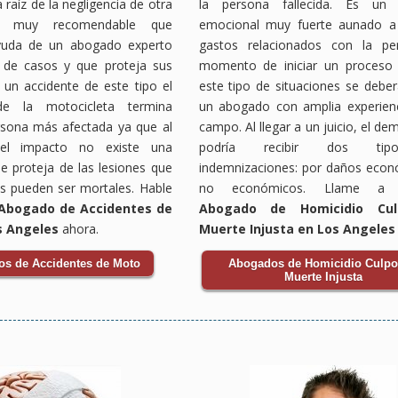
 raíz de la negligencia de otra
la persona fallecida. Es un 
s muy recomendable que
emocional muy fuerte aunado a
yuda de un abogado experto
gastos relacionados con la per
 de casos y que proteja sus
momento de iniciar un proceso 
 un accidente de este tipo el
este tipo de situaciones se debe
de la motocicleta termina
un abogado con amplia experienc
rsona más afectada ya que al
campo. Al llegar a un juicio, el d
l impacto no existe una
podría recibir dos ti
ue proteja de las lesiones que
indemnizaciones: por daños econ
 pueden ser mortales. Hable
no económicos. Llame a n
Abogado de Accidentes de
Abogado de Homicidio Cul
s Angeles
ahora.
Muerte Injusta en Los Angeles
s de Accidentes de Moto
Abogados de Homicidio Culpo
Muerte Injusta