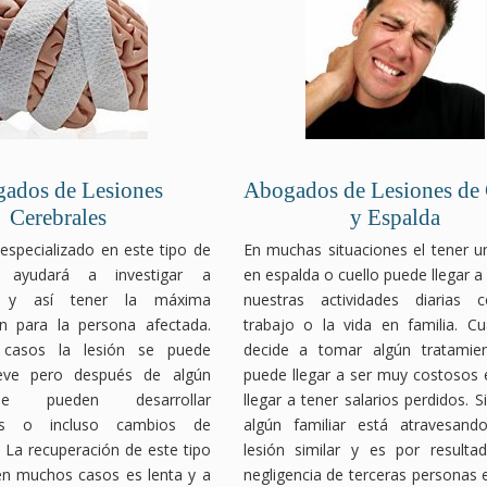
ados de Lesiones
Abogados de Lesiones de 
Cerebrales
y Espalda
specializado en este tipo de
En muchas situaciones el tener u
e ayudará a investigar a
en espalda o cuello puede llegar a d
d y así tener la máxima
nuestras actividades diarias
n para la persona afectada.
trabajo o la vida en familia. C
 casos la lesión se puede
decide a tomar algún tratamie
leve pero después de algún
puede llegar a ser muy costosos 
e pueden desarrollar
llegar a tener salarios perdidos. S
des o incluso cambios de
algún familiar está atravesand
. La recuperación de este tipo
lesión similar y es por resulta
en muchos casos es lenta y a
negligencia de terceras personas