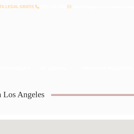
TA LEGAL GRATIS
(855) 526-3060
info@abogadosaccidenteslosang
 PERSONALES
LEY LABORAL
PREGUNTAS FRECUENTES
n Los Angeles