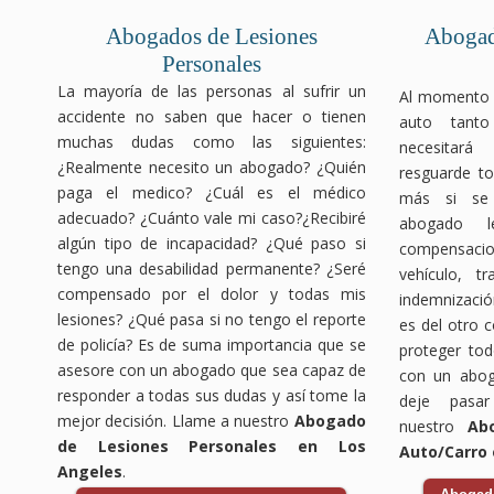
Contáctanos hoy mismo para una
Abogados de Lesiones
Abogad
consulta gratuita y descubre cómo
Personales
podemos ayudarte a obtener la
compensación por accidente de
La mayoría de las personas al sufrir un
Al momento d
bicicleta que te corresponde.
accidente no saben que hacer o tienen
auto tanto
muchas dudas como las siguientes:
necesitar
¿Realmente necesito un abogado? ¿Quién
resguarde to
paga el medico? ¿Cuál es el médico
más si se 
adecuado? ¿Cuánto vale mi caso?¿Recibiré
abogado l
algún tipo de incapacidad? ¿Qué paso si
compensac
tengo una desabilidad permanente? ¿Seré
vehículo, t
compensado por el dolor y todas mis
indemnización
lesiones? ¿Qué pasa si no tengo el reporte
es del otro 
de policía? Es de suma importancia que se
proteger tod
asesore con un abogado que sea capaz de
con un abog
responder a todas sus dudas y así tome la
deje pasa
mejor decisión. Llame a nuestro
Abogado
nuestro
Ab
de Lesiones Personales en Los
Auto/Carro 
Angeles
.