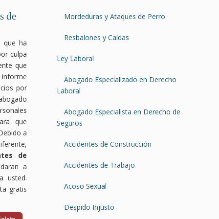
s de
Mordeduras y Ataques de Perro
Resbalones y Caídas
a que ha
por culpa
Ley Laboral
ente que
 informe
Abogado Especializado en Derecho
cios por
Laboral
abogado
rsonales
Abogado Especialista en Derecho de
para que
Seguros
Debido a
rente,
Accidentes de Construcción
ntes de
Accidentes de Trabajo
daran a
a usted.
Acoso Sexual
a gratis
Despido Injusto