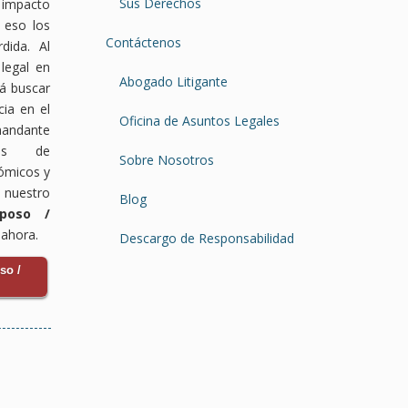
Sus Derechos
impacto
 eso los
Contáctenos
dida. Al
legal en
Abogado Litigante
rá buscar
ia en el
Oficina de Asuntos Legales
emandante
pos de
Sobre Nosotros
ómicos y
uestro
Blog
poso /
ahora.
Descargo de Responsabilidad
so /