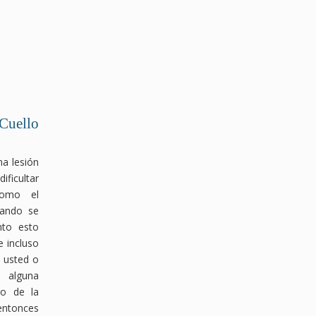
Cuello
na lesión
ificultar
 como el
uando se
nto esto
e incluso
i usted o
o alguna
do de la
 entonces