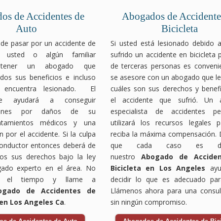
Contáctanos hoy mismo para una
os de Accidentes de
Abogados de Accidente
consulta gratuita. No enfrentes esta
Auto
Bicicleta
situación solo. Estamos aquí para
ayudarte a conseguir la justicia y
e pasar por un accidente de
Si usted está lesionado debido 
compensación que te
 usted o algún familiar
sufrido un accidente en bicicleta 
corresponden.
á tener un abogado que
de terceras personas es conveni
dos sus beneficios e incluso
se asesore con un abogado que le
encuentra lesionado. El
cuáles son sus derechos y benefi
e ayudará a conseguir
el accidente que sufrió. Un 
iones por daños de su
especialista de accidentes pe
ratamientos médicos y una
utilizará los recursos legales 
 por el accidente. Si la culpa
reciba la máxima compensación. 
conductor entonces deberá de
que cada caso es dife
os sus derechos bajo la ley
nuestro
Abogado de Accide
ado experto en el área. No
Bicicleta en Los Angeles
ayu
r el tiempo y llame a
decidir lo que es adecuado par
ogado de Accidentes de
Llámenos ahora para una consult
en Los Angeles Ca
.
sin ningún compromiso.